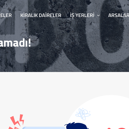
RELER
KIRALIK DAIRELER
İŞ YERLERI
ARSALA
namadı!