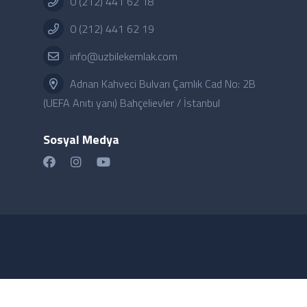
0 (212) 441 62 18
0 (212) 441 62 19
info@uzbilekemlak.com
Adnan Kahveci Bulvarı Çamlık Cad No: 2B
(UEFA Anıtı yanı) Bahçelievler / İstanbul
Sosyal Medya