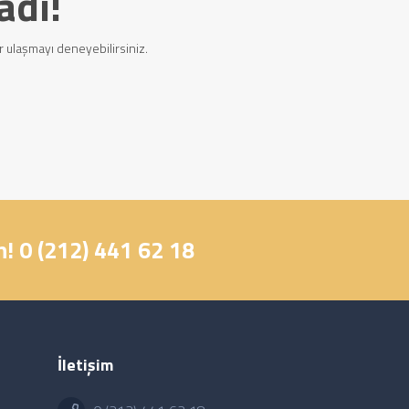
adı!
r ulaşmayı deneyebilirsiniz.
! 0 (212) 441 62 18
İletişim