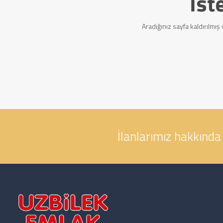
İst
Aradığınız sayfa kaldırılmı
İlanlarımız hakkında 