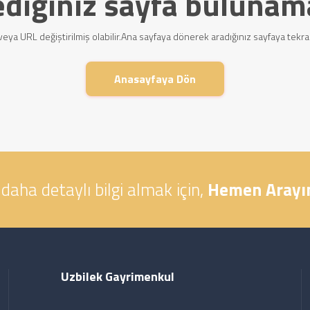
ediğiniz sayfa bulunam
ş veya URL değiştirilmiş olabilir.Ana sayfaya dönerek aradığınız sayfaya tekra
Anasayfaya Dön
daha detaylı bilgi almak için,
Hemen Arayın
Uzbilek Gayrimenkul