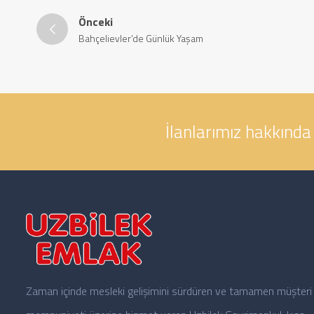
Önceki
Bahçelievler’de Günlük Yaşam
İlanlarımız hakkında 
Zaman içinde mesleki gelişimini sürdüren ve tamamen müşteri