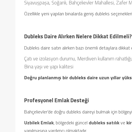
Siyavuşpaşa,
Soğanlı,
Bahçelievler Mahallesi,
Zafer M
Özellikle yeni yapılan binalarda geniş dubleks seçenekler
Dubleks Daire Alırken Nelere Dikkat Edilmeli?
Dubleks daire satın alırken bazı önemli detaylara dikkat e
Çatı ve izolasyon durumu,
Merdiven kullanım rahatlığı
Bina yaşı ve yapı kalitesi
Doğru planlanmış bir dubleks daire uzun yıllar yüks
Profesyonel Emlak Desteği
Bahçelievler’de doğru dubleks daireyi bulmak için bölgeyi 
Uzbilek Emlak
, bölgedeki güncel
dubleks satılık
ve
ki
yapılmasına yardımcı olmaktadır.