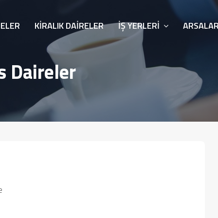
RELER
KIRALIK DAIRELER
İŞ YERLERI
ARSALA
s Daireler
e