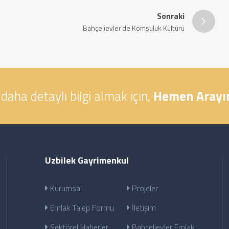
Sonraki
Bahçelievler’de Komşuluk Kültürü
daha detaylı bilgi almak için,
Hemen Arayın
Uzbilek Gayrimenkul
Kurumsal
Projeler
Emlak Talep Formu
İletişim
Sektörel Haberler
Bahçelievler Emlak