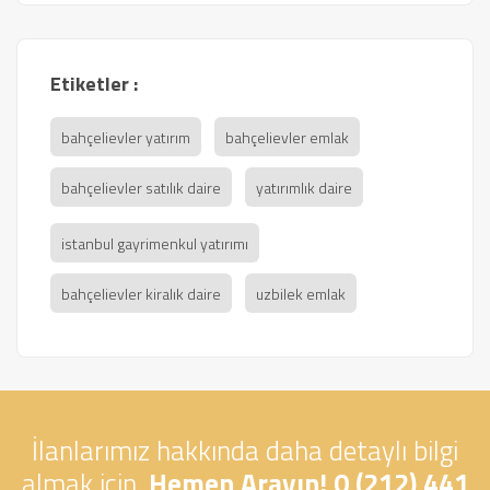
Etiketler :
bahçelievler yatırım
bahçelievler emlak
bahçelievler satılık daire
yatırımlık daire
istanbul gayrimenkul yatırımı
bahçelievler kiralık daire
uzbilek emlak
İlanlarımız hakkında daha detaylı bilgi
almak için,
Hemen Arayın! 0 (212) 441