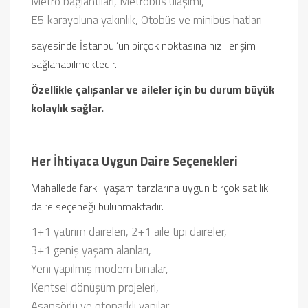
Metro bağlantıları,
Metrobüs ulaşımı,
E5 karayoluna yakınlık,
Otobüs ve minibüs hatları
sayesinde İstanbul’un birçok noktasına hızlı erişim
sağlanabilmektedir.
Özellikle çalışanlar ve aileler için bu durum büyük
kolaylık sağlar.
Her İhtiyaca Uygun Daire Seçenekleri
Mahallede farklı yaşam tarzlarına uygun birçok satılık
daire seçeneği bulunmaktadır.
1+1 yatırım daireleri,
2+1 aile tipi daireler,
3+1 geniş yaşam alanları,
Yeni yapılmış modern binalar,
Kentsel dönüşüm projeleri,
Asansörlü ve otoparklı yapılar