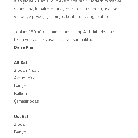
alan şık ve kullanışlı dubleks bir dairedir. Modern mimariye
sahip bina; kapalı otopark, jeneratör, su deposu, asansör
ve bahçe peyzajı gibi birçok konforlu özelliğe sahiptir.
Toplam 150 m² kullanım alanına sahip 4+1 dubleks daire
ferah ve aydınlık yaşam alanları sunmaktadır.
Daire Planı
Alt Kat
2 oda + 1 salon
Ayrı mutfak
Banyo
Balkon
Çamaşır odası
Üst Kat
2 oda
Banyo