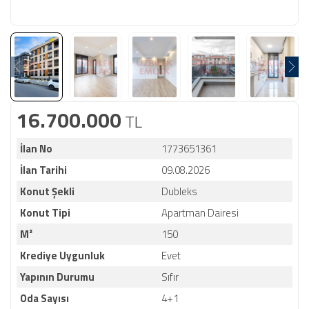
16.700.000
TL
İlan No
1773651361
İlan Tarihi
09.08.2026
Konut Şekli
Dubleks
Konut Tipi
Apartman Dairesi
M²
150
Krediye Uygunluk
Evet
Yapının Durumu
Sıfır
Oda Sayısı
4+1