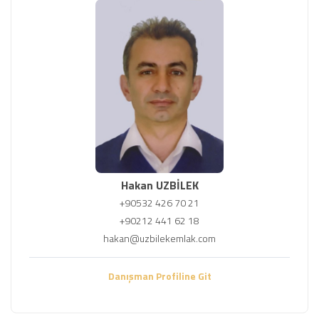
Hakan UZBİLEK
+90532 426 70 21
+90212 441 62 18
hakan@uzbilekemlak.com
Danışman Profiline Git