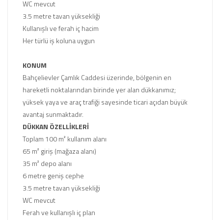
WC mevcut
3.5 metre tavan yüksekliği
Kullanışlı ve ferah iç hacim
Her türlü iş koluna uygun
KONUM
Bahçelievler Çamlık Caddesi üzerinde, bölgenin en
hareketli noktalarından birinde yer alan dükkanımız;
yüksek yaya ve araç trafiği sayesinde ticari açıdan büyük
avantaj sunmaktadır.
DÜKKAN ÖZELLİKLERİ
Toplam 100 m² kullanım alanı
65 m² giriş (mağaza alanı)
35 m² depo alanı
6 metre geniş cephe
3.5 metre tavan yüksekliği
WC mevcut
Ferah ve kullanışlı iç plan