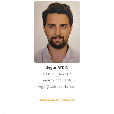
Uygar AYDIN
+90532 304 45 02
+90212 441 62 18
uygar@uzbilekemlak.com
Danışman Profiline Git