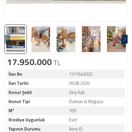
17.950.000
TL
İlan No
1777643032
İlan Tarihi
09.08.2026
Konut Şekli
Giriş Katı
Konut Tipi
Dükkan & Mağaza
M²
100
Krediye Uygunluk
Evet
Yapının Durumu
İkinci El