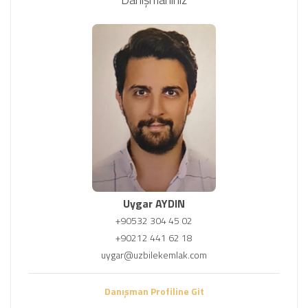
Uygar AYDIN
+90532 304 45 02
+90212 441 62 18
uygar@uzbilekemlak.com
Danışman Profiline Git