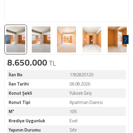
8.650.000
TL
İlan No
1782820120
İlan Tarihi
06.08.2026
Konut Şekli
Yüksek Giriş
Konut Tipi
Apartman Dairesi
M²
105
Krediye Uygunluk
Evet
Yapının Durumu
Sıfır