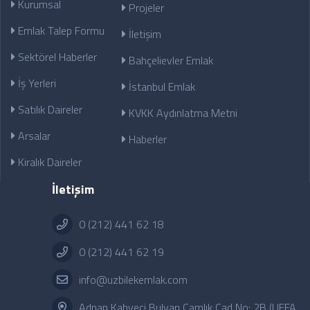
Kurumsal
Projeler
Emlak Talep Formu
İletişim
Sektörel Haberler
Bahçelievler Emlak
İş Yerleri
İstanbul Emlak
Satılık Daireler
KVKK Aydınlatma Metni
Arsalar
Haberler
Kiralık Daireler
İletişim
0 (212) 441 62 18
0 (212) 441 62 19
info@uzbilekemlak.com
Adnan Kahveci Bulvarı Çamlık Cad No: 2B (UEFA