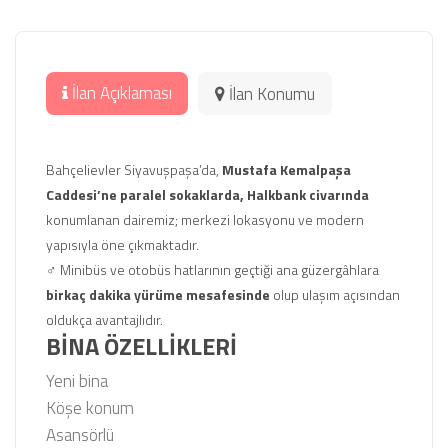
İlan Açıklaması
İlan Konumu
Bahçelievler Siyavuşpaşa’da,
Mustafa Kemalpaşa
Caddesi’ne paralel sokaklarda, Halkbank civarında
konumlanan dairemiz; merkezi lokasyonu ve modern
yapısıyla öne çıkmaktadır.
‍♂️ Minibüs ve otobüs hatlarının geçtiği ana güzergâhlara
birkaç dakika yürüme mesafesinde
olup ulaşım açısından
oldukça avantajlıdır.
BİNA ÖZELLİKLERİ
Yeni bina
Köşe konum
Asansörlü