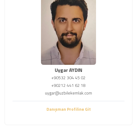
Uygar AYDIN
+90532 304 45 02
+90212 441 62 18
uygar@uzbilekemlak.com
Danışman Profiline Git