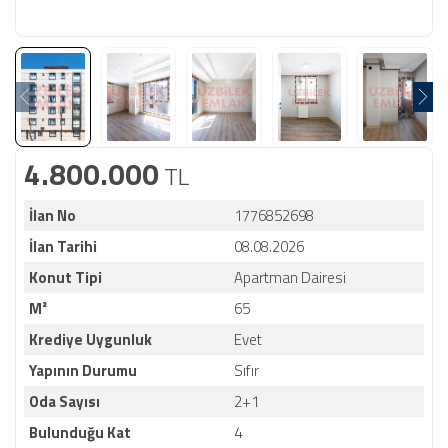
4.800.000
TL
İlan No
1776852698
İlan Tarihi
08.08.2026
Konut Tipi
Apartman Dairesi
M²
65
Krediye Uygunluk
Evet
Yapının Durumu
Sıfır
Oda Sayısı
2+1
Bulunduğu Kat
4