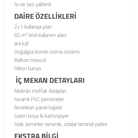
Isı ve ses yalıtımlı
DAİRE ÖZELLİKLERİ
2+1 kullanışlı plan
65 m² brüt kullanım alanı
ara kat
Doğalgaz kombi ısıtma sistemi
Balkon mevcut
Hilton banyo
️
İÇ MEKAN DETAYLARI
Mebran mutfak dolapları
Isıcamlı PVC pencereler
Amerikan panel kapılar
Saten boya & kartonpiyer
Islak zeminler seramik, odalar laminat parke
EKSTRA BİLGİ