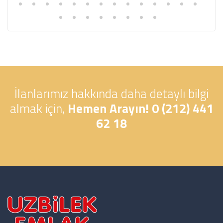
İlanlarımız hakkında daha detaylı bilgi
almak için,
Hemen Arayın! 0 (212) 441
62 18