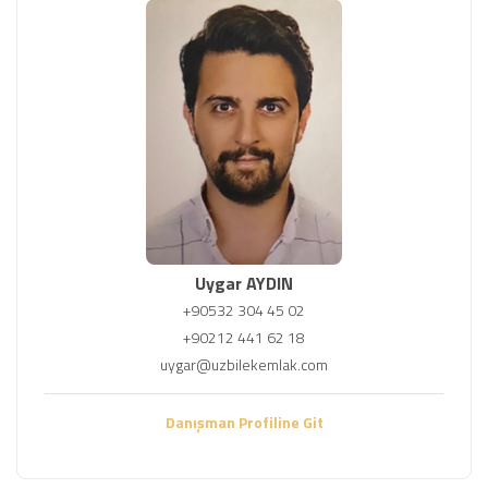
Uygar AYDIN
+90532 304 45 02
+90212 441 62 18
uygar@uzbilekemlak.com
Danışman Profiline Git