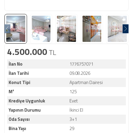
4.500.000
TL
İlan No
1776757071
İlan Tarihi
09.08.2026
Konut Tipi
Apartman Dairesi
M²
125
Krediye Uygunluk
Evet
Yapının Durumu
İkinci El
Oda Sayısı
3+1
Bina Yaşı
29