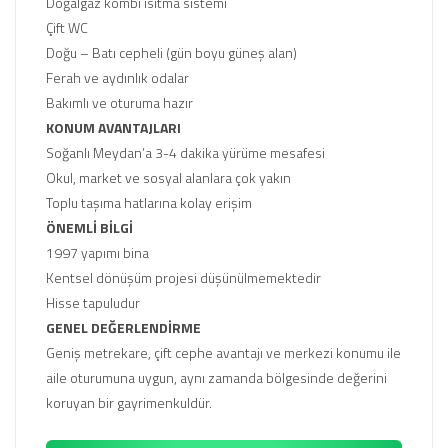
Doğalgaz kombi ısıtma sistemi
Çift WC
Doğu – Batı cepheli (gün boyu güneş alan)
Ferah ve aydınlık odalar
Bakımlı ve oturuma hazır
KONUM AVANTAJLARI
Soğanlı Meydan’a 3-4 dakika yürüme mesafesi
Okul, market ve sosyal alanlara çok yakın
Toplu taşıma hatlarına kolay erişim
ÖNEMLİ BİLGİ
1997 yapımı bina
Kentsel dönüşüm projesi düşünülmemektedir
Hisse tapuludur
GENEL DEĞERLENDİRME
Geniş metrekare, çift cephe avantajı ve merkezi konumu ile
aile oturumuna uygun, aynı zamanda bölgesinde değerini
koruyan bir gayrimenkuldür.